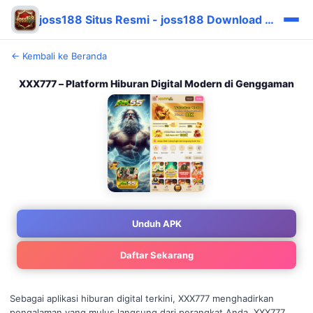
joss188 Situs Resmi - joss188 Download Daftar Aman ⚡
← Kembali ke Beranda
XXX777 – Platform Hiburan Digital Modern di Genggaman
Unduh APK
Daftar Sekarang
Sebagai aplikasi hiburan digital terkini, XXX777 menghadirkan
pengalaman yang mulus langsung dari perangkat Anda. XXX777