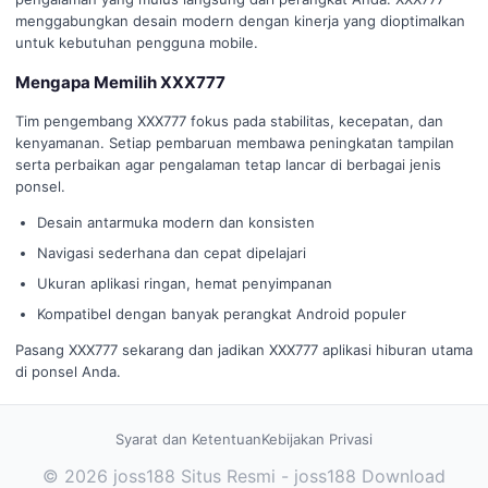
menggabungkan desain modern dengan kinerja yang dioptimalkan
untuk kebutuhan pengguna mobile.
Mengapa Memilih XXX777
Tim pengembang XXX777 fokus pada stabilitas, kecepatan, dan
kenyamanan. Setiap pembaruan membawa peningkatan tampilan
serta perbaikan agar pengalaman tetap lancar di berbagai jenis
ponsel.
Desain antarmuka modern dan konsisten
Navigasi sederhana dan cepat dipelajari
Ukuran aplikasi ringan, hemat penyimpanan
Kompatibel dengan banyak perangkat Android populer
Pasang XXX777 sekarang dan jadikan XXX777 aplikasi hiburan utama
di ponsel Anda.
Syarat dan Ketentuan
Kebijakan Privasi
© 2026 joss188 Situs Resmi - joss188 Download